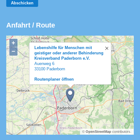
Abschicken
Anfahrt / Route
+
Lebenshilfe für Menschen mit
−
geistiger oder anderer Behinderung
Kreisverband Paderborn e.V.
Auenweg 6
33100 Paderborn
Routenplaner öffnen
©
OpenStreetMap
contributors.