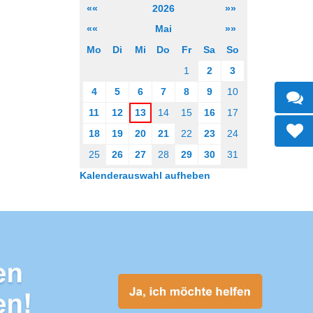
««
2026
»»
««
Mai
»»
Mo
Di
Mi
Do
Fr
Sa
So
1
2
3
4
5
6
7
8
9
10
11
12
13
14
15
16
17
18
19
20
21
22
23
24
25
26
27
28
29
30
31
Kalenderauswahl aufheben