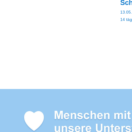
Sc
13.05.
14 täg