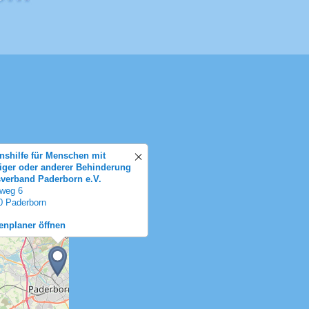
nshilfe für Menschen mit
tiger oder anderer Behinderung
sverband Paderborn e.V.
weg 6
0 Paderborn
enplaner öffnen