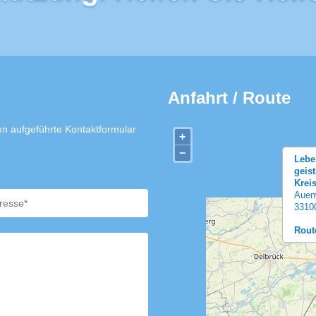
Anfahrt / Route
n aufgeführte Kontaktformular
+
−
Lebe
geis
Krei
Auen
3310
Rout