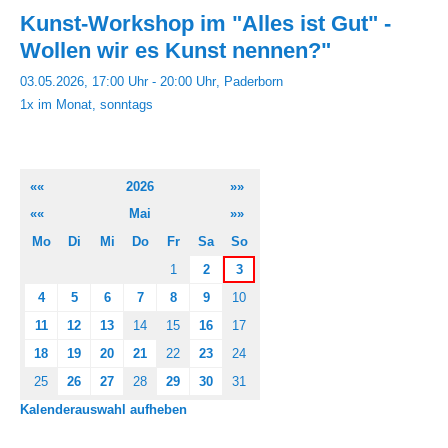
Kunst-Workshop im "Alles ist Gut" -
Wollen wir es Kunst nennen?"
03.05.2026, 17:00 Uhr - 20:00 Uhr
Paderborn
1x im Monat, sonntags
««
2026
»»
««
Mai
»»
Mo
Di
Mi
Do
Fr
Sa
So
1
2
3
4
5
6
7
8
9
10
11
12
13
14
15
16
17
18
19
20
21
22
23
24
25
26
27
28
29
30
31
Kalenderauswahl aufheben