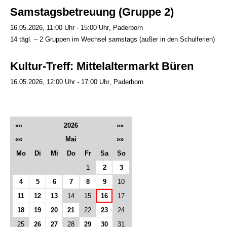
Samstagsbetreuung (Gruppe 2)
16.05.2026, 11:00 Uhr - 15:00 Uhr
Paderborn
14 tägl. – 2 Gruppen im Wechsel samstags (außer in den Schulferien)
Kultur-Treff: Mittelaltermarkt Büren
16.05.2026, 12:00 Uhr - 17:00 Uhr
Paderborn
««
2026
»»
««
Mai
»»
Mo
Di
Mi
Do
Fr
Sa
So
1
2
3
4
5
6
7
8
9
10
11
12
13
14
15
16
17
18
19
20
21
22
23
24
25
26
27
28
29
30
31