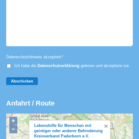
Datenschutzhinweis akzeptiert
*
Ich habe die
Datenschutzerklärung
gelesen und akzeptiere sie.
Abschicken
Anfahrt / Route
+
Lebenshilfe für Menschen mit
−
geistiger oder anderer Behinderung
Kreisverband Paderborn e.V.