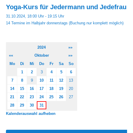
Yoga-Kurs für Jedermann und Jedefrau
31.10.2024, 18:00 Uhr - 19:15 Uhr
14 Termine im Halbjahr donnerstags (Buchung nur komplett möglich)
2024
»»
««
Oktober
»»
Mo
Di
Mi
Do
Fr
Sa
So
1
2
3
4
5
6
7
8
9
10
11
12
13
14
15
16
17
18
19
20
21
22
23
24
25
26
27
28
29
30
31
Kalenderauswahl aufheben