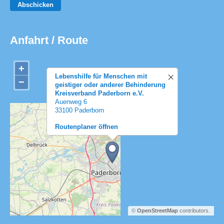
Abschicken
Anfahrt / Route
+
Lebenshilfe für Menschen mit
−
geistiger oder anderer Behinderung
Kreisverband Paderborn e.V.
Auenweg 6
33100 Paderborn
Routenplaner öffnen
©
OpenStreetMap
contributors.