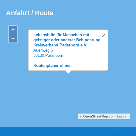
Anfahrt / Route
+
Lebenshilfe für Menschen mit
−
geistiger oder anderer Behinderung
Kreisverband Paderborn e.V.
Auenweg 6
33100 Paderborn
Routenplaner öffnen
©
OpenStreetMap
contributors.