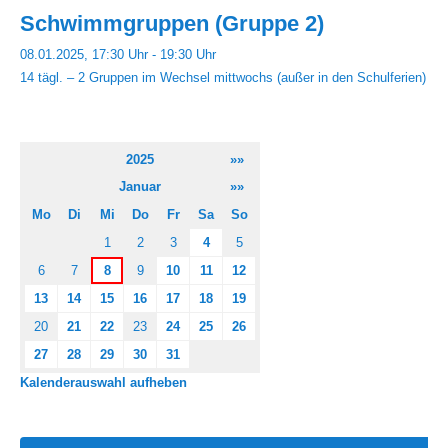
Schwimmgruppen (Gruppe 2)
08.01.2025, 17:30 Uhr - 19:30 Uhr
14 tägl. – 2 Gruppen im Wechsel mittwochs (außer in den Schulferien)
2025
»»
Januar
»»
Mo
Di
Mi
Do
Fr
Sa
So
1
2
3
4
5
6
7
8
9
10
11
12
13
14
15
16
17
18
19
20
21
22
23
24
25
26
27
28
29
30
31
Kalenderauswahl aufheben