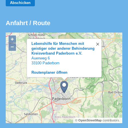
Abschicken
Anfahrt / Route
+
Lebenshilfe für Menschen mit
−
geistiger oder anderer Behinderung
Kreisverband Paderborn e.V.
Auenweg 6
33100 Paderborn
Routenplaner öffnen
©
OpenStreetMap
contributors.