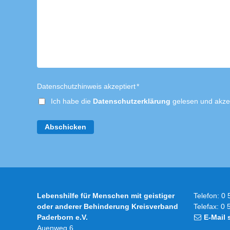
Datenschutzhinweis akzeptiert
*
Ich habe die
Datenschutzerklärung
gelesen und akzep
Abschicken
Lebenshilfe für Menschen mit geistiger
Telefon: 0 
oder anderer Behinderung Kreisverband
Telefax: 0 
Paderborn e.V.
E-Mail
Auenweg 6