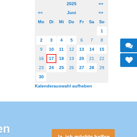
2025
»»
««
Juni
»»
Mo
Di
Mi
Do
Fr
Sa
So
1
2
3
4
5
6
7
8
9
10
11
12
13
14
15
16
17
18
19
20
21
22
23
24
25
26
27
28
29
30
Kalenderauswahl aufheben