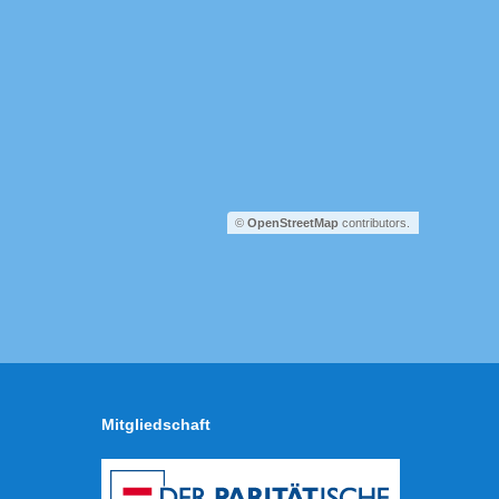
©
OpenStreetMap
contributors.
Mitgliedschaft