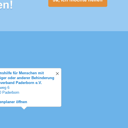
nshilfe für Menschen mit
tiger oder anderer Behinderung
sverband Paderborn e.V.
weg 6
0 Paderborn
enplaner öffnen