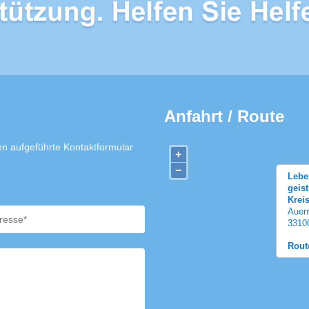
Anfahrt / Route
n aufgeführte Kontaktformular
+
−
Lebe
geis
Krei
Auen
3310
Rout