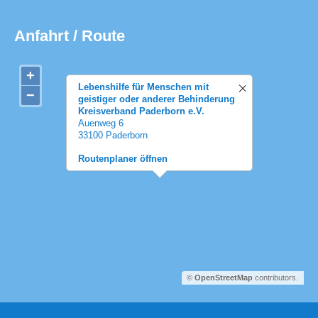
Anfahrt / Route
+
Lebenshilfe für Menschen mit
−
geistiger oder anderer Behinderung
Kreisverband Paderborn e.V.
Auenweg 6
33100 Paderborn
Routenplaner öffnen
©
OpenStreetMap
contributors.