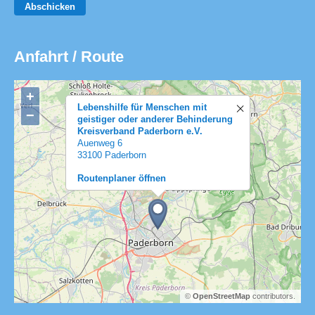
Abschicken
Anfahrt / Route
+
Lebenshilfe für Menschen mit
−
geistiger oder anderer Behinderung
Kreisverband Paderborn e.V.
Auenweg 6
33100 Paderborn
Routenplaner öffnen
©
OpenStreetMap
contributors.