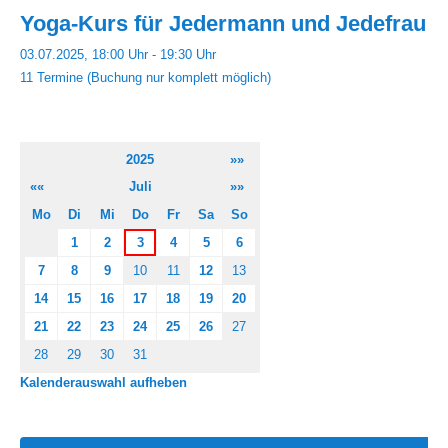
Yoga-Kurs für Jedermann und Jedefrau
03.07.2025, 18:00 Uhr - 19:30 Uhr
11 Termine (Buchung nur komplett möglich)
2025
»»
««
Juli
»»
Mo
Di
Mi
Do
Fr
Sa
So
1
2
3
4
5
6
7
8
9
10
11
12
13
14
15
16
17
18
19
20
21
22
23
24
25
26
27
28
29
30
31
Kalenderauswahl aufheben