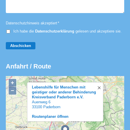
Datenschutzhinweis akzeptiert
*
Ich habe die
Datenschutzerklärung
gelesen und akzeptiere sie.
Abschicken
Anfahrt / Route
+
Lebenshilfe für Menschen mit
−
geistiger oder anderer Behinderung
Kreisverband Paderborn e.V.
Auenweg 6
33100 Paderborn
Routenplaner öffnen