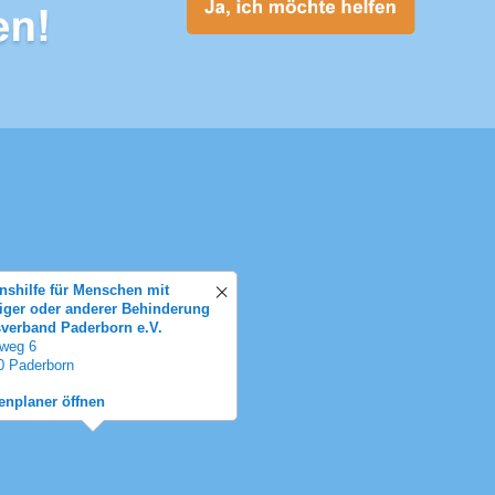
nshilfe für Menschen mit
tiger oder anderer Behinderung
sverband Paderborn e.V.
weg 6
0 Paderborn
enplaner öffnen