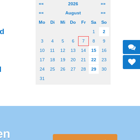
««
2026
»»
««
August
»»
Mo
Di
Mi
Do
Fr
Sa
So
ad
1
2
3
4
5
6
7
8
9
10
11
12
13
14
15
16
17
18
19
20
21
22
23
d
24
25
26
27
28
29
30
31