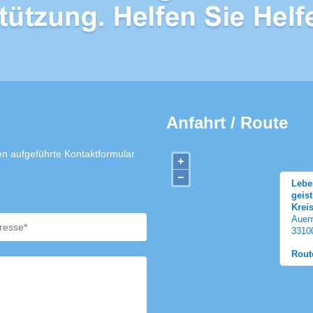
Anfahrt / Route
n aufgeführte Kontaktformular
+
−
Lebe
geis
Krei
Auen
3310
Rout