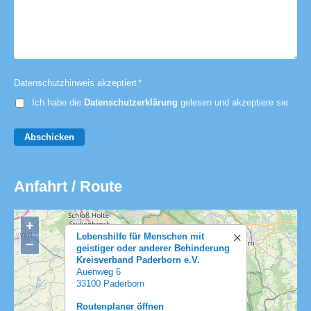
Datenschutzhinweis akzeptiert
*
Ich habe die
Datenschutzerklärung
gelesen und akzeptiere sie.
Abschicken
Anfahrt / Route
+
Lebenshilfe für Menschen mit
−
geistiger oder anderer Behinderung
Kreisverband Paderborn e.V.
Auenweg 6
33100 Paderborn
Routenplaner öffnen