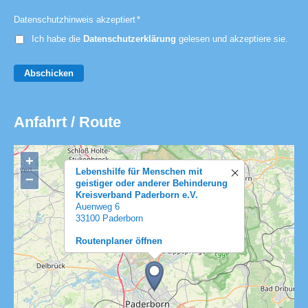
Datenschutzhinweis akzeptiert
*
Ich habe die
Datenschutzerklärung
gelesen und akzeptiere sie.
Abschicken
Anfahrt / Route
+
Lebenshilfe für Menschen mit
−
geistiger oder anderer Behinderung
Kreisverband Paderborn e.V.
Auenweg 6
33100 Paderborn
Routenplaner öffnen