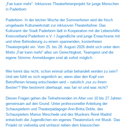
„Fair kann mehr“: Inklusives Theaterferienprojekt für junge Menschen
in Paderborn
Paderborn. In der letzten Woche der Sommerferien wird die frisch
umgebaute Kulturwerkstatt zur inklusiven Theaterbühne: Das
Kulturamt der Stadt Paderborn lädt in Kooperation mit der Lebenshilfe
Kreisverband Paderborn e.V. l Jugendliche und junge Erwachsene mit
und ohne Behinderung zu einem spannenden, kostenfreien
Theaterprojekt ein. Vom 25. bis 28. August 2026 dreht sich unter dem
Motto „Fair kann mehr“ alles um Gerechtigkeit, Teamgeist und die
eigene Stimme. Anmeldungen sind ab sofort möglich.
Wer kennt das nicht, schon einmal unfair behandelt worden zu sein?
Und wie fühlt es sich eigentlich an, wenn über den Kopf von
Betroffenen hinweg entschieden wird – natürlich „nur zu ihrem
Besten“? Wer bestimmt überhaupt, was fair ist und was nicht?
Diesen Fragen gehen die Teilnehmenden im Alter von 10 bis 27 Jahren
gemeinsam auf den Grund. Unter professioneller Anleitung der
Schauspielerin und Theaterpädagogin Ann-Britta Dohle, des
Schauspielers Marius Meschede und des Musikers René Madrid
entwickeln die Jugendlichen ein eigenes Theaterstück mit Musik. Das
Projekt ist vielseitig und umfasst neben dem klassischen