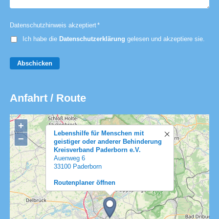
Datenschutzhinweis akzeptiert
*
Ich habe die
Datenschutzerklärung
gelesen und akzeptiere sie.
Abschicken
Anfahrt / Route
+
Lebenshilfe für Menschen mit
−
geistiger oder anderer Behinderung
Kreisverband Paderborn e.V.
Auenweg 6
33100 Paderborn
Routenplaner öffnen