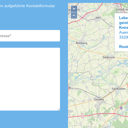
n aufgeführte Kontaktformular
+
−
Lebe
geis
Krei
Auen
3310
Rout