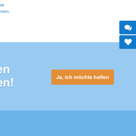
wir
nnen.