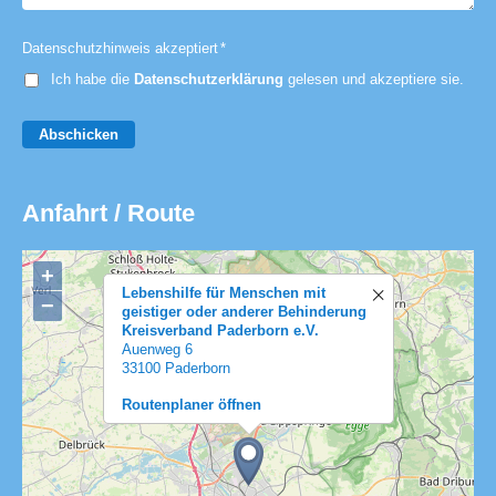
Datenschutzhinweis akzeptiert
*
Ich habe die
Datenschutzerklärung
gelesen und akzeptiere sie.
Abschicken
Anfahrt / Route
+
Lebenshilfe für Menschen mit
−
geistiger oder anderer Behinderung
Kreisverband Paderborn e.V.
Auenweg 6
33100 Paderborn
Routenplaner öffnen