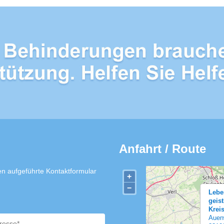
Anfahrt / Route
n aufgeführte Kontaktformular
+
−
Lebe
geis
Krei
Auen