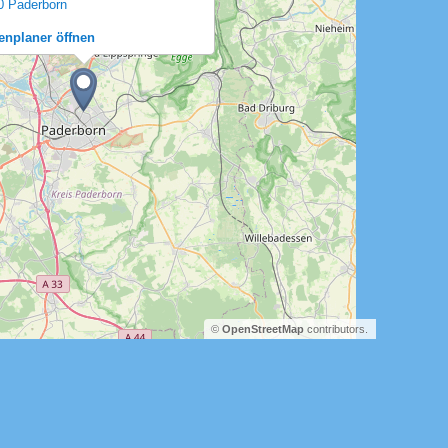
0 Paderborn
enplaner öffnen
©
OpenStreetMap
contributors.