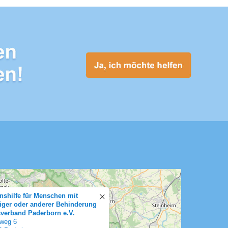
nshilfe für Menschen mit
tiger oder anderer Behinderung
sverband Paderborn e.V.
weg 6