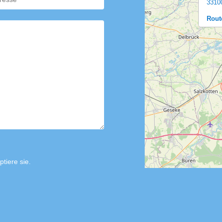
3310
Rout
tiere sie.