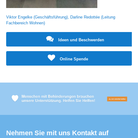
Viktor Engelke (Geschäftsführung), Darline Redottée (Leitung
Fachbereich Wohnen)
Ideen und Beschwerden
Online Spende
Nehmen Sie mit uns Kontakt auf