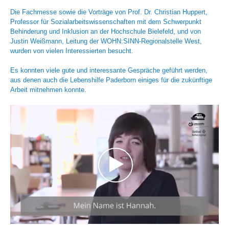
Die Fachmesse sowie die Vorträge von Prof. Dr. Christian Huppert,
Professor für Sozialarbeitswissenschaften mit dem Schwerpunkt
Behinderung und Inklusion an der Hochschule Bielefeld, und von
Justin Weißmann, Leitung der WOHN:SINN-Regionalstelle West,
wurden von vielen Interessierten besucht.
Es konnten viele gute und interessante Gespräche geführt werden,
aus denen auch die Lebenshilfe Paderborn einiges für die zukünftige
Arbeit mitnehmen konnte.