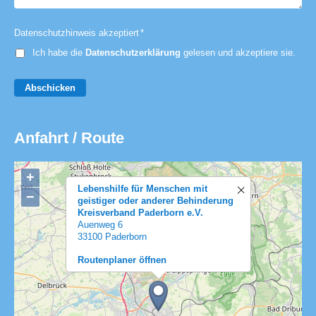
Datenschutzhinweis akzeptiert
*
Ich habe die
Datenschutzerklärung
gelesen und akzeptiere sie.
Abschicken
Anfahrt / Route
+
Lebenshilfe für Menschen mit
−
geistiger oder anderer Behinderung
Kreisverband Paderborn e.V.
Auenweg 6
33100 Paderborn
Routenplaner öffnen